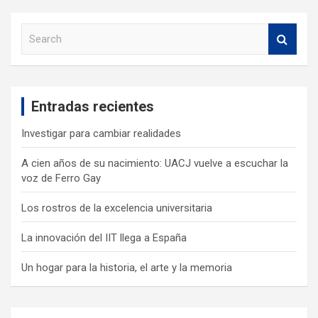
S
e
a
r
c
Entradas recientes
h
Investigar para cambiar realidades
A cien años de su nacimiento: UACJ vuelve a escuchar la
voz de Ferro Gay
Los rostros de la excelencia universitaria
La innovación del IIT llega a España
Un hogar para la historia, el arte y la memoria