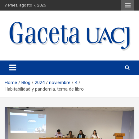
viernes, agosto 7, 2026
Universidad Autónoma de Ciudad Juárez
Gaceta UACJ
Home
Blog
2024
noviembre
4
Habitabilidad y pandemia, tema de libro