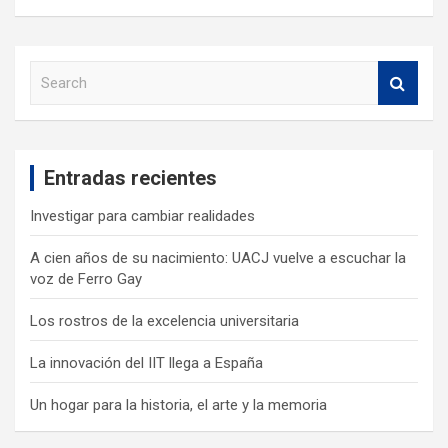
S
e
a
r
c
Entradas recientes
h
Investigar para cambiar realidades
A cien años de su nacimiento: UACJ vuelve a escuchar la
voz de Ferro Gay
Los rostros de la excelencia universitaria
La innovación del IIT llega a España
Un hogar para la historia, el arte y la memoria