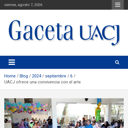
viernes, agosto 7, 2026
Universidad Autónoma de Ciudad Juárez
Gaceta UACJ
Home
Blog
2024
septiembre
6
UACJ ofrece una convivencia con el arte