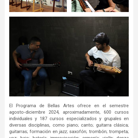
El Programa de Bellas Artes ofrece en el semestre
agosto-diciembre 2024, aproximadamente, 600 cursos
individuales y 187 cursos especializados y grupales en
diversas disciplinas, como piano; canto; guitarra clásica;
guitarras; formación en
jazz
; saxofón; trombón; trompeta;
voz; bajo; batería; improvisación; armonía; violín; danza