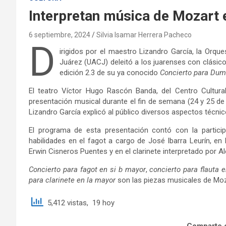
Interpretan música de Mozart
6 septiembre, 2024
Silvia Isamar Herrera Pacheco
D
irigidos por el maestro Lizandro García, la Orqu
Juárez (UACJ) deleitó a los juarenses con clási
edición 2.3 de su ya conocido
Concierto para Du
El teatro Víctor Hugo Rascón Banda, del Centro Cultura
presentación musical durante el fin de semana (24 y 25 d
Lizandro García explicó al público diversos aspectos técni
El programa de esta presentación contó con la particip
habilidades en el fagot a cargo de José Ibarra Leurín, en 
Erwin Cisneros Puentes y en el clarinete interpretado por Al
Concierto para fagot en si b mayor
,
concierto para flauta 
para clarinete en la mayor
son las piezas musicales de Moza
5,412 vistas, 19 hoy