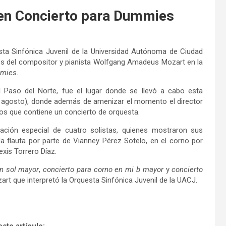
 en Concierto para Dummies
esta Sinfónica Juvenil de la Universidad Autónoma de Ciudad
cos del compositor y pianista Wolfgang Amadeus Mozart en la
mmies
.
l Paso del Norte, fue el lugar donde se llevó a cabo esta
e agosto), donde además de amenizar el momento el director
cos que contiene un concierto de orquesta.
ación especial de cuatro solistas, quienes mostraron sus
la flauta por parte de Vianney Pérez Sotelo, en el corno por
exis Torrero Díaz.
en sol mayor
,
concierto para corno en mi b mayor
y
concierto
rt que interpretó la Orquesta Sinfónica Juvenil de la UACJ.