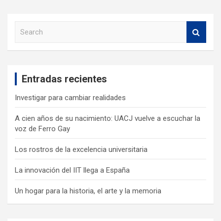
S
e
a
r
c
Entradas recientes
h
Investigar para cambiar realidades
A cien años de su nacimiento: UACJ vuelve a escuchar la
voz de Ferro Gay
Los rostros de la excelencia universitaria
La innovación del IIT llega a España
Un hogar para la historia, el arte y la memoria