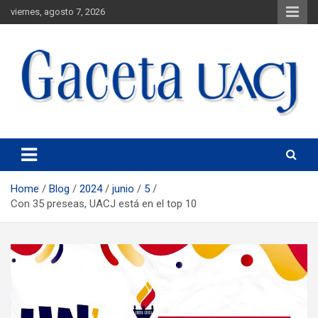
viernes, agosto 7, 2026
Universidad Autónoma de Ciudad Juárez
Gaceta UACJ
Home
Blog
2024
junio
5
Con 35 preseas, UACJ está en el top 10