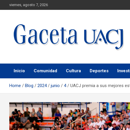
viernes, agosto 7, 2026
Universidad Autónoma de Ciudad Juárez
Gaceta UACJ
Inicio
Comunidad
Cultura
Deportes
Invest
Home
Blog
2024
junio
4
UACJ premia a sus mejores es