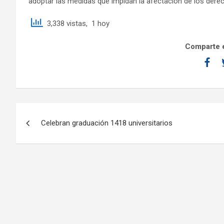
adoptar las medidas que impidan la afectación de los dere
3,338 vistas, 1 hoy
Comparte e
Celebran graduación 1418 universitarios