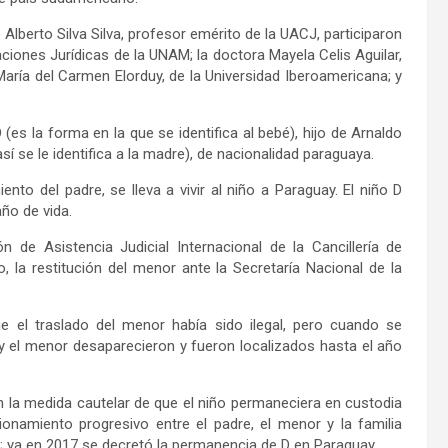
lberto Silva Silva, profesor emérito de la UACJ, participaron
aciones Jurídicas de la UNAM; la doctora Mayela Celis Aguilar,
María del Carmen Elorduy, de la Universidad Iberoamericana; y
s la forma en la que se identifica al bebé), hijo de Arnaldo
así se le identifica a la madre), de nacionalidad paraguaya.
to del padre, se lleva a vivir al niño a Paraguay. El niño D
año de vida.
n de Asistencia Judicial Internacional de la Cancillería de
o, la restitución del menor ante la Secretaría Nacional de la
 el traslado del menor había sido ilegal, pero cuando se
 y el menor desaparecieron y fueron localizados hasta el año
n la medida cautelar de que el niño permaneciera en custodia
onamiento progresivo entre el padre, el menor y la familia
o; ya en 2017 se decretó la permanencia de D en Paraguay.