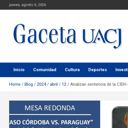
jueves, agosto 6, 2026
Universidad Autónoma de Ciudad Juárez
Gaceta UACJ
Inicio
Comunidad
Cultura
Deportes
Invest
Home
Blog
2024
abril
12
Analizan sentencia de la CIDH