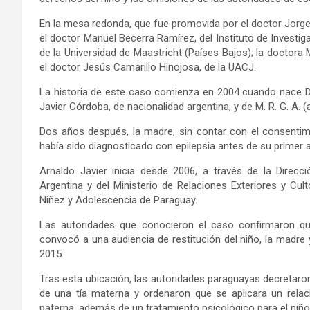
En la mesa redonda, que fue promovida por el doctor Jorge A
el doctor Manuel Becerra Ramírez, del Instituto de Investig
de la Universidad de Maastricht (Países Bajos); la doctora 
el doctor Jesús Camarillo Hinojosa, de la UACJ.
La historia de este caso comienza en 2004 cuando nace D (e
Javier Córdoba, de nacionalidad argentina, y de M. R. G. A. (
Dos años después, la madre, sin contar con el consentimien
había sido diagnosticado con epilepsia antes de su primer 
Arnaldo Javier inicia desde 2006, a través de la Direcció
Argentina y del Ministerio de Relaciones Exteriores y Cult
Niñez y Adolescencia de Paraguay.
Las autoridades que conocieron el caso confirmaron que
convocó a una audiencia de restitución del niño, la madre
2015.
Tras esta ubicación, las autoridades paraguayas decretaro
de una tía materna y ordenaron que se aplicara un relaci
paterna, además de un tratamiento psicológico para el niñ