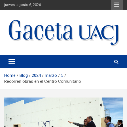
jueves, agosto 6, 2026
Universidad Autónoma de Ciudad Juárez
Gaceta UACJ
Home
Blog
2024
marzo
5
Recorren obras en el Centro Comunitario