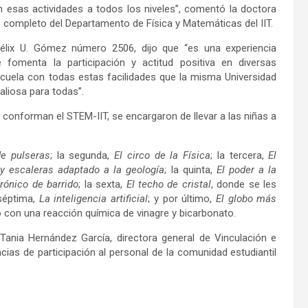
n esas actividades a todos los niveles”, comentó la doctora
 completo del Departamento de Física y Matemáticas del IIT.
Félix U. Gómez número 2506, dijo que “es una experiencia
 fomenta la participación y actitud positiva en diversas
scuela con todas estas facilidades que la misma Universidad
valiosa para todas”.
conforman el STEM-IIT, se encargaron de llevar a las niñas a
de pulseras
; la segunda,
El circo de la Física
; la tercera,
El
 y escaleras adaptado a la geología
; la quinta,
El poder a la
rónico de barrido
; la sexta,
El techo de cristal
, donde se les
 séptima,
La inteligencia artificial
; y por último,
El globo más
obo con una reacción química de vinagre y bicarbonato.
Tania Hernández García, directora general de Vinculación e
ias de participación al personal de la comunidad estudiantil