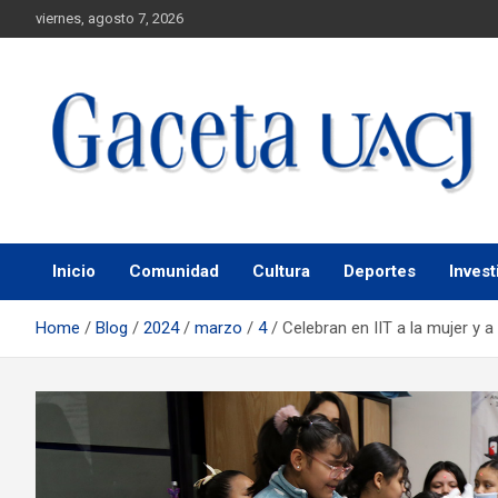
viernes, agosto 7, 2026
Universidad Autónoma de Ciudad Juárez
Gaceta UACJ
Inicio
Comunidad
Cultura
Deportes
Invest
Home
Blog
2024
marzo
4
Celebran en IIT a la mujer y a 