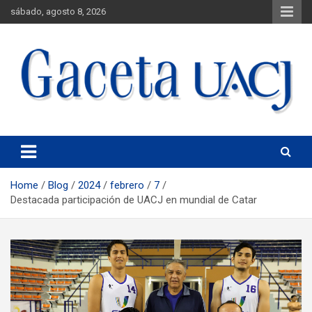
sábado, agosto 8, 2026
Universidad Autónoma de Ciudad Juárez
Gaceta UACJ
Home
Blog
2024
febrero
7
Destacada participación de UACJ en mundial de Catar