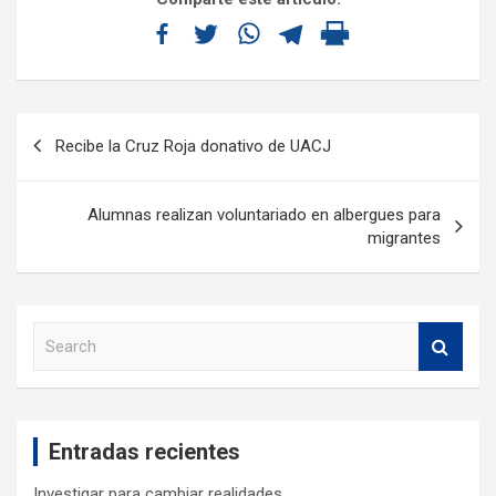
Recibe la Cruz Roja donativo de UACJ
Alumnas realizan voluntariado en albergues para
migrantes
S
e
a
r
c
Entradas recientes
h
Investigar para cambiar realidades