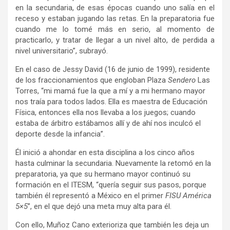
en la secundaria, de esas épocas cuando uno salía en el
receso y estaban jugando las retas. En la preparatoria fue
cuando me lo tomé más en serio, al momento de
practicarlo, y tratar de llegar a un nivel alto, de perdida a
nivel universitario”, subrayó.
En el caso de Jessy David (16 de junio de 1999), residente
de los fraccionamientos que engloban Plaza
Sendero
Las
Torres, “mi mamá fue la que a mí y a mi hermano mayor
nos traía para todos lados. Ella es maestra de Educación
Física, entonces ella nos llevaba a los juegos; cuando
estaba de árbitro estábamos allí y de ahí nos inculcó el
deporte desde la infancia”.
Él inició a ahondar en esta disciplina a los cinco años
hasta culminar la secundaria. Nuevamente la retomó en la
preparatoria, ya que su hermano mayor continuó su
formación en el ITESM, “quería seguir sus pasos, porque
también él representó a México en el primer
FISU América
5×5
”,
en el que dejó una meta muy alta para él.
Con ello, Muñoz Cano exterioriza que también les deja un