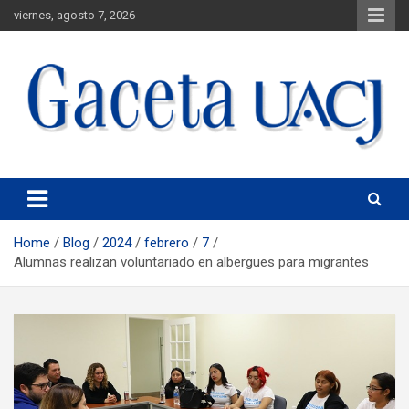
viernes, agosto 7, 2026
Universidad Autónoma de Ciudad Juárez
Gaceta UACJ
Home
Blog
2024
febrero
7
Alumnas realizan voluntariado en albergues para migrantes