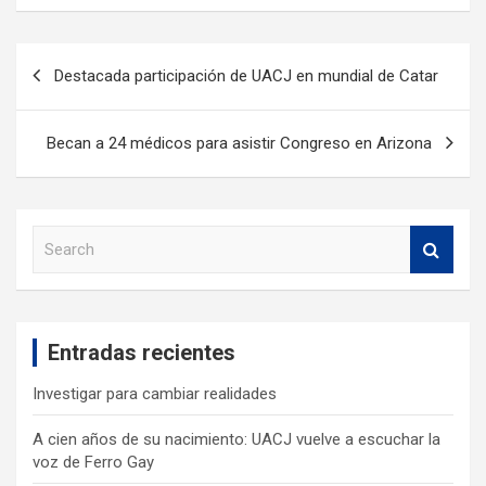
Destacada participación de UACJ en mundial de Catar
Becan a 24 médicos para asistir Congreso en Arizona
S
e
a
r
c
Entradas recientes
h
Investigar para cambiar realidades
A cien años de su nacimiento: UACJ vuelve a escuchar la
voz de Ferro Gay