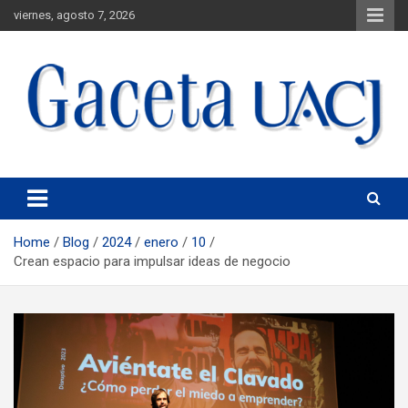
viernes, agosto 7, 2026
Universidad Autónoma de Ciudad Juárez
Gaceta UACJ
Home
Blog
2024
enero
10
Crean espacio para impulsar ideas de negocio