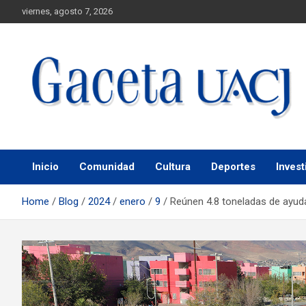
viernes, agosto 7, 2026
Universidad Autónoma de Ciudad Juárez
Gaceta UACJ
Inicio
Comunidad
Cultura
Deportes
Invest
Home
Blog
2024
enero
9
Reúnen 4.8 toneladas de ayud