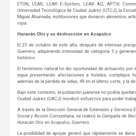
ETON, LEAR, LEAR E-System, LEAR AQ, APTIV, Commsc
Universidad Tecnológica de Ciudad Juárez (UTCJ), la Escuel
Miguel Ahumada, instituciones que donaron alimentos, artícu
ropa.
Huracán Otis y su destrucción
en Acapulco
El 25 de octubre de este año, después de intensas precipi
Guerrero, adquiriendo intensidad de categoría 5 y genera
histórico.
El fenómeno natural no dio oportunidad de actuación, por l
sigue presentando afectaciones a hoteles, complejos hab
además de la pérdida de vidas, 49 en el último corte, y la d
Bajo este contexto, la población juarense no podría queda
Ciudad Juárez (UACJ) movilizó esfuerzos para poder trabaja
A través de la Dirección General de Extensión y Servicios E
Social y Acción Comunitaria, se realizó la
Campaña de Recol
Huracán Otis en Acapulco, Guerrero
.
La posibilidad de apoyar generó que rápidamente se diera 