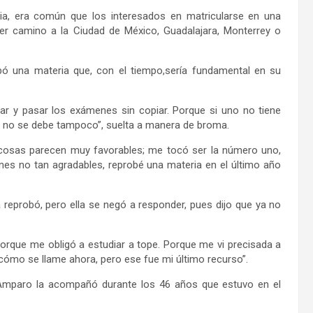
ia, era común que los interesados en matricularse en una
er camino a la Ciudad de México, Guadalajara, Monterrey o
ó una materia que, con el tiempo,sería fundamental en su
ar y pasar los exámenes sin copiar. Porque si uno no tiene
o no se debe tampoco”, suelta a manera de broma.
s cosas parecen muy favorables; me tocó ser la número uno,
nes no tan agradables, reprobé una materia en el último año
a reprobó, pero ella se negó a responder, pues dijo que ya no
orque me obligó a estudiar a tope. Porque me vi precisada a
é cómo se llame ahora, pero ese fue mi último recurso”.
Amparo la acompañó durante los 46 años que estuvo en el