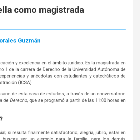
ella como magistrada
Morales Guzmán
cación y excelencia en el ámbito jurídico. Es la magistrada en
ro 1 de la carrera de Derecho de la Universidad Autónoma de
experiencias y anécdotas con estudiantes y catedráticos de
stración (ICSA).
rsario de esta casa de estudios, a través de un conversatorio
ra de Derecho
, que se programó a partir de las 11:00 horas en
?
 sí resulta finalmente satisfactorio; alegría, júbilo, estar en
 buscas ser un ejemplo para la familia, para los demás