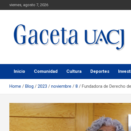
viernes, agosto 7, 2026
Universidad Autónoma de Ciudad Juárez
Gaceta UACJ
Inicio
Comunidad
Cultura
Deportes
Invest
Home
Blog
2023
noviembre
8
Fundadora de Derecho de