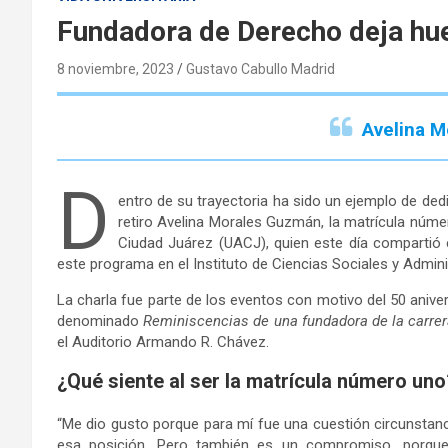
Fundadora de Derecho deja hu
8 noviembre, 2023
Gustavo Cabullo Madrid
Avelina 
D
entro de su trayectoria ha sido un ejemplo de dedi
retiro Avelina Morales Guzmán, la matrícula núme
Ciudad Juárez (UACJ), quien este día compartió 
este programa en el Instituto de Ciencias Sociales y Admini
La charla fue parte de los eventos con motivo del 50 anive
denominado
Reminiscencias de una fundadora de la
c
arre
el Auditorio Armando R. Chávez.
¿Qué si
ente al
ser
la
matrícula
número
uno
“Me dio gusto porque para mí fue una cuestión circunstancial;
esa posición. Pero también es un compromiso, porque