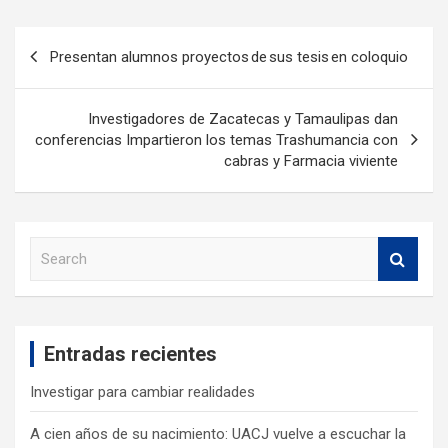
Presentan alumnos proyectos de sus tesis en coloquio
Investigadores de Zacatecas y Tamaulipas dan
conferencias Impartieron los temas Trashumancia con
cabras y Farmacia viviente
S
e
a
r
c
Entradas recientes
h
Investigar para cambiar realidades
A cien años de su nacimiento: UACJ vuelve a escuchar la