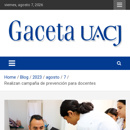
viernes, agosto 7, 2026
Universidad Autónoma de Ciudad Juárez
Gaceta UACJ
Home
Blog
2023
agosto
7
Realizan campaña de prevención para docentes