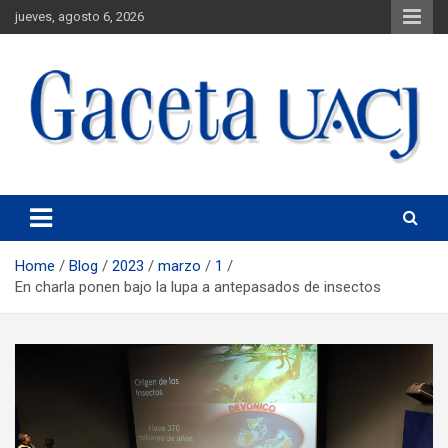
jueves, agosto 6, 2026
Universidad Autónoma de Ciudad Juárez
Gaceta UACJ
Home
Blog
2023
marzo
1
En charla ponen bajo la lupa a antepasados de insectos