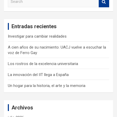
e
a
r
c
Entradas recientes
h
Investigar para cambiar realidades
A cien años de su nacimiento: UACJ vuelve a escuchar la
voz de Ferro Gay
Los rostros de la excelencia universitaria
La innovación del IIT llega a España
Un hogar para la historia, el arte y la memoria
Archivos