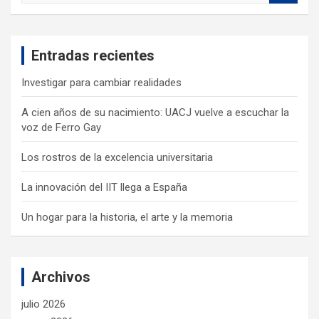
a
r
c
Entradas recientes
h
Investigar para cambiar realidades
A cien años de su nacimiento: UACJ vuelve a escuchar la
voz de Ferro Gay
Los rostros de la excelencia universitaria
La innovación del IIT llega a España
Un hogar para la historia, el arte y la memoria
Archivos
julio 2026