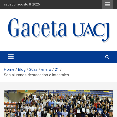
sábado, agosto 8, 2026
Universidad Autónoma de Ciudad Juárez
Gaceta UACJ
Home
Blog
2023
enero
21
Son alumnos destacados e integrales