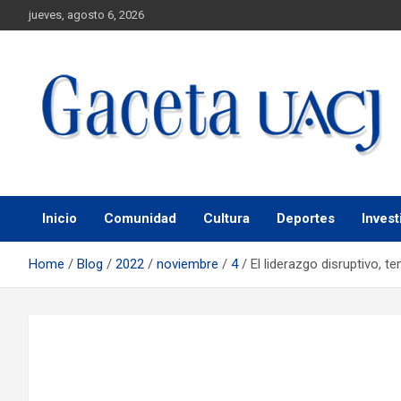
jueves, agosto 6, 2026
Universidad Autónoma de Ciudad Juárez
Gaceta UACJ
Inicio
Comunidad
Cultura
Deportes
Invest
Home
Blog
2022
noviembre
4
El liderazgo disruptivo,