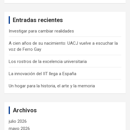
a
r
c
Entradas recientes
h
Investigar para cambiar realidades
A cien años de su nacimiento: UACJ vuelve a escuchar la
voz de Ferro Gay
Los rostros de la excelencia universitaria
La innovación del IIT llega a España
Un hogar para la historia, el arte y la memoria
Archivos
julio 2026
mayo 2026