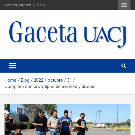
viernes, agosto 7, 2026
Universidad Autónoma de Ciudad Juárez
Gaceta UACJ
Home
Blog
2022
octubre
31
Compiten con prototipos de aviones y drones