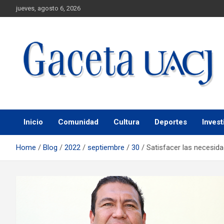
jueves, agosto 6, 2026
Universidad Autónoma de Ciudad Juárez
Gaceta UACJ
Inicio
Comunidad
Cultura
Deportes
Invest
Home
Blog
2022
septiembre
30
Satisfacer las necesidad