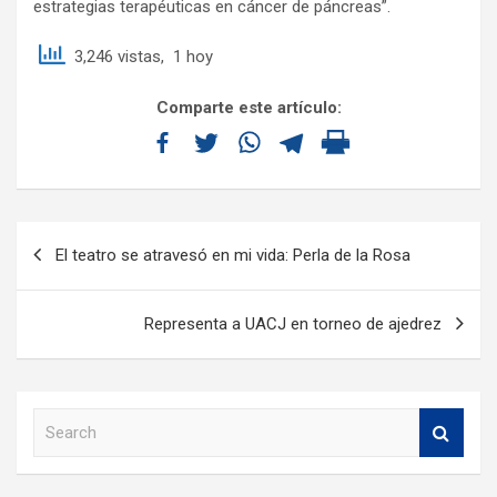
estrategias terapéuticas en cáncer de páncreas”.
3,246 vistas, 1 hoy
Comparte este artículo:
El teatro se atravesó en mi vida: Perla de la Rosa
Representa a UACJ en torneo de ajedrez
S
e
a
r