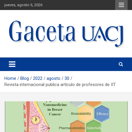
jueves, agosto 6, 2026
Universidad Autónoma de Ciudad Juárez
Gaceta UACJ
Home
Blog
2022
agosto
30
Revista internacional publica artículo de profesores de IIT