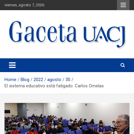
viernes, agosto 7, 2026
Universidad Autónoma de Ciudad Juárez
Gaceta UACJ
Home
Blog
2022
agosto
30
El sistema educativo está fatigado: Carlos Ornelas