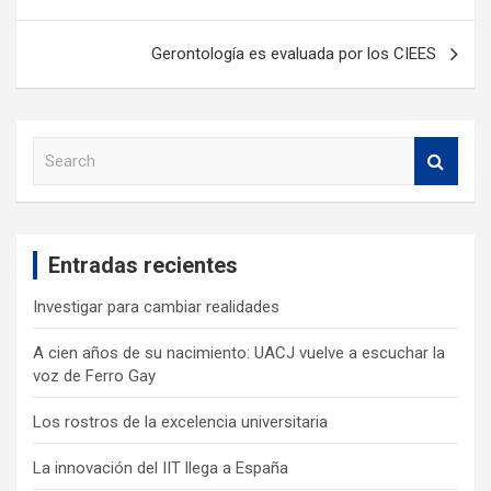
Gerontología es evaluada por los CIEES
S
e
a
r
c
Entradas recientes
h
Investigar para cambiar realidades
A cien años de su nacimiento: UACJ vuelve a escuchar la
voz de Ferro Gay
Los rostros de la excelencia universitaria
La innovación del IIT llega a España