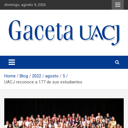
domingo, agosto 9, 2026
Universidad Autónoma de Ciudad Juárez
Gaceta UACJ
Home
Blog
2022
agosto
5
UACJ reconoce a 177 de sus estudiantes