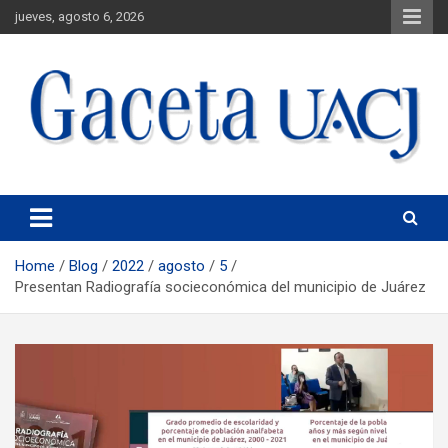
jueves, agosto 6, 2026
Universidad Autónoma de Ciudad Juárez
Gaceta UACJ
Home
Blog
2022
agosto
5
Presentan Radiografía socieconómica del municipio de Juárez