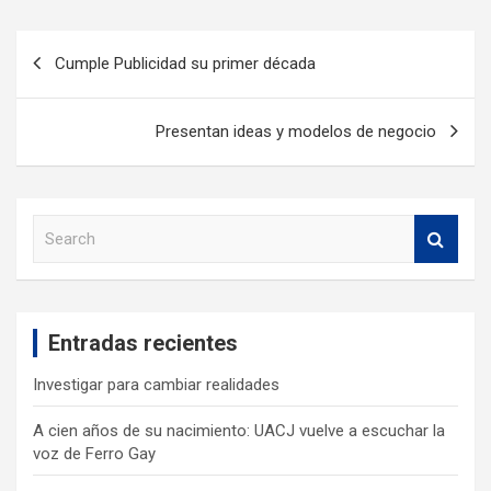
Cumple Publicidad su primer década
Presentan ideas y modelos de negocio
S
e
a
r
c
Entradas recientes
h
Investigar para cambiar realidades
A cien años de su nacimiento: UACJ vuelve a escuchar la
voz de Ferro Gay