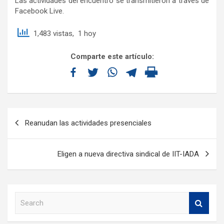
Las actividades del encuentro se transmitieron a través de
Facebook Live.
1,483 vistas, 1 hoy
Comparte este artículo:
Reanudan las actividades presenciales
Eligen a nueva directiva sindical de IIT-IADA
S
e
a