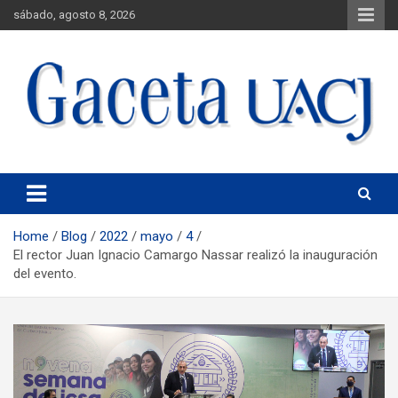
sábado, agosto 8, 2026
Universidad Autónoma de Ciudad Juárez
Gaceta UACJ
Home
Blog
2022
mayo
4
El rector Juan Ignacio Camargo Nassar realizó la inauguración
del evento.