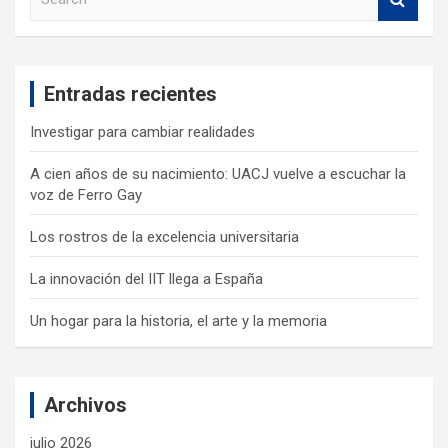
e
a
r
c
Entradas recientes
h
Investigar para cambiar realidades
A cien años de su nacimiento: UACJ vuelve a escuchar la
voz de Ferro Gay
Los rostros de la excelencia universitaria
La innovación del IIT llega a España
Un hogar para la historia, el arte y la memoria
Archivos
julio 2026