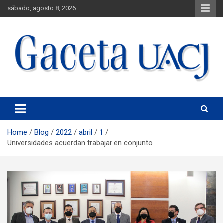
sábado, agosto 8, 2026
Universidad Autónoma de Ciudad Juárez
Gaceta UACJ
Home
Blog
2022
abril
1
Universidades acuerdan trabajar en conjunto