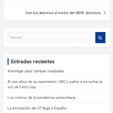
Son los alumnos el motor del IADA: directora
S
e
a
r
c
Entradas recientes
h
Investigar para cambiar realidades
A cien años de su nacimiento: UACJ vuelve a escuchar la
voz de Ferro Gay
Los rostros de la excelencia universitaria
La innovación del IIT llega a España