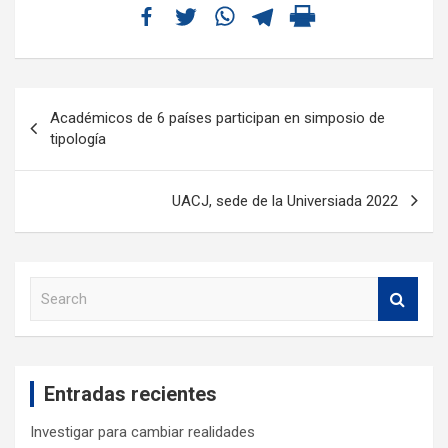
Académicos de 6 países participan en simposio de
tipología
UACJ, sede de la Universiada 2022
S
e
a
r
c
Entradas recientes
h
Investigar para cambiar realidades