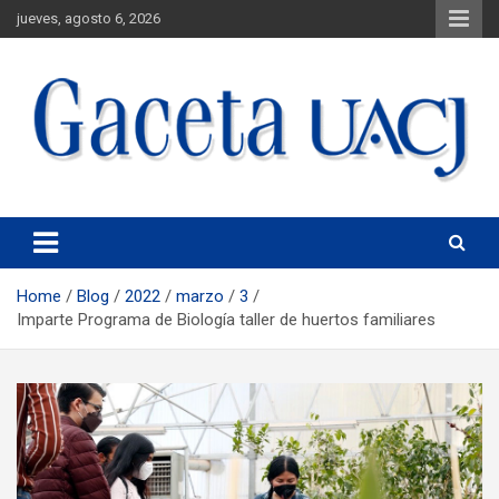
jueves, agosto 6, 2026
Universidad Autónoma de Ciudad Juárez
Gaceta UACJ
Home
Blog
2022
marzo
3
Imparte Programa de Biología taller de huertos familiares