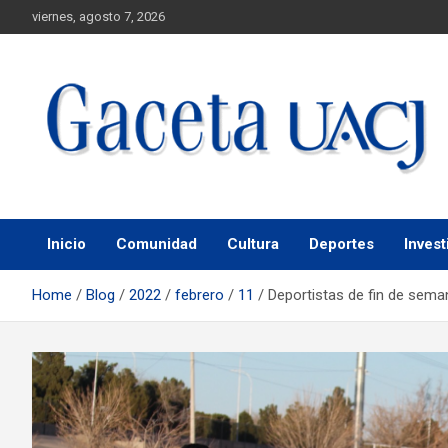
viernes, agosto 7, 2026
Universidad Autónoma de Ciudad Juárez
Gaceta UACJ
Inicio
Comunidad
Cultura
Deportes
Invest
Home
Blog
2022
febrero
11
Deportistas de fin de sema