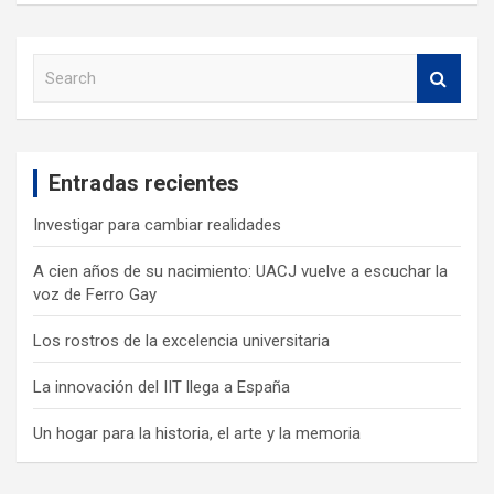
S
e
a
r
c
Entradas recientes
h
Investigar para cambiar realidades
A cien años de su nacimiento: UACJ vuelve a escuchar la
voz de Ferro Gay
Los rostros de la excelencia universitaria
La innovación del IIT llega a España
Un hogar para la historia, el arte y la memoria