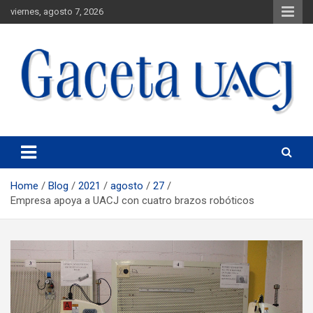
viernes, agosto 7, 2026
Universidad Autónoma de Ciudad Juárez
Gaceta UACJ
Home
Blog
2021
agosto
27
Empresa apoya a UACJ con cuatro brazos robóticos