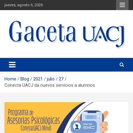
jueves, agosto 6, 2026
Universidad Autónoma de Ciudad Juárez
Gaceta UACJ
Home
Blog
2021
julio
27
Conecta UACJ da nuevos servicios a alumnos