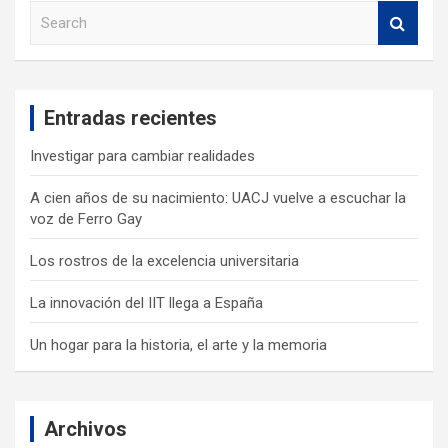
S
e
a
r
c
Entradas recientes
h
Investigar para cambiar realidades
A cien años de su nacimiento: UACJ vuelve a escuchar la
voz de Ferro Gay
Los rostros de la excelencia universitaria
La innovación del IIT llega a España
Un hogar para la historia, el arte y la memoria
Archivos