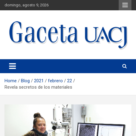
domingo, agosto 9, 2026
Universidad Autónoma de Ciudad Juárez
Gaceta UACJ
Home
Blog
2021
febrero
22
Revela secretos de los materiales