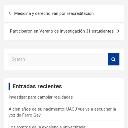
Medicina y derecho van por reacreditación
Participaron en Verano de Investigación 31 estudiantes
S
e
a
r
c
Entradas recientes
h
Investigar para cambiar realidades
A cien años de su nacimiento: UACJ vuelve a escuchar la
voz de Ferro Gay
Los rostros de la excelencia universitaria