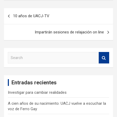
10 años de UACJ-TV
Impartirán sesiones de relajación on line
S
e
a
r
c
Entradas recientes
h
Investigar para cambiar realidades
A cien años de su nacimiento: UACJ vuelve a escuchar la
voz de Ferro Gay