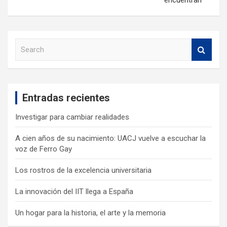
S
e
a
r
c
Entradas recientes
h
Investigar para cambiar realidades
A cien años de su nacimiento: UACJ vuelve a escuchar la
voz de Ferro Gay
Los rostros de la excelencia universitaria
La innovación del IIT llega a España
Un hogar para la historia, el arte y la memoria