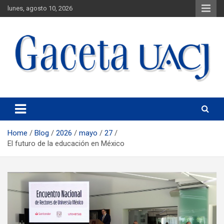
lunes, agosto 10, 2026
Universidad Autónoma de Ciudad Juárez
Gaceta UACJ
Home
Blog
2026
mayo
27
El futuro de la educación en México