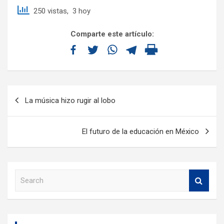
250 vistas, 3 hoy
Comparte este artículo:
La música hizo rugir al lobo
El futuro de la educación en México
S
e
a
r
c