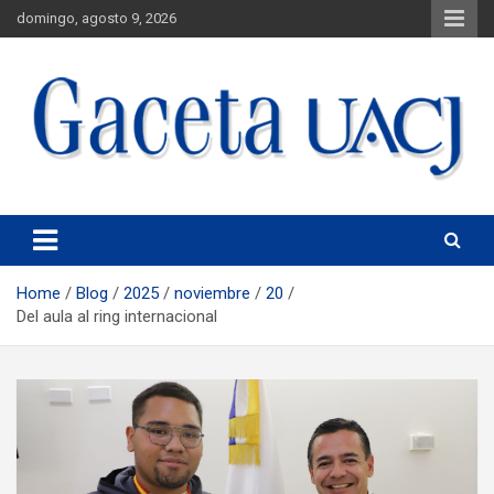
domingo, agosto 9, 2026
Universidad Autónoma de Ciudad Juárez
Gaceta UACJ
Home
Blog
2025
noviembre
20
Del aula al ring internacional