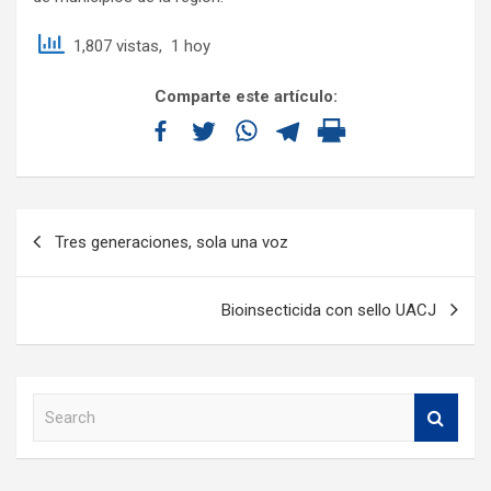
1,807 vistas, 1 hoy
Comparte este artículo:
Tres generaciones, sola una voz
Bioinsecticida con sello UACJ
S
e
a
r