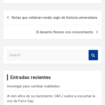
Notas que celebran medio siglo de historia universitaria
El desierto florece con conocimiento
S
e
a
r
c
Entradas recientes
h
Investigar para cambiar realidades
A cien años de su nacimiento: UACJ vuelve a escuchar la
voz de Ferro Gay