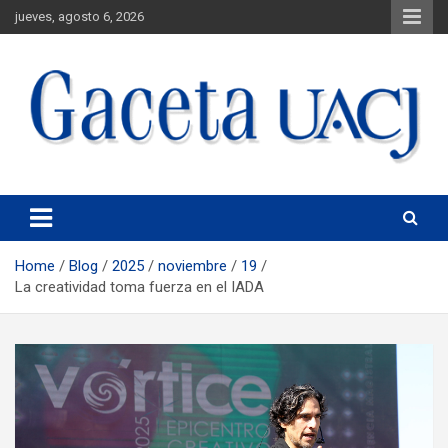
jueves, agosto 6, 2026
Universidad Autónoma de Ciudad Juárez
Gaceta UACJ
Home
Blog
2025
noviembre
19
La creatividad toma fuerza en el IADA