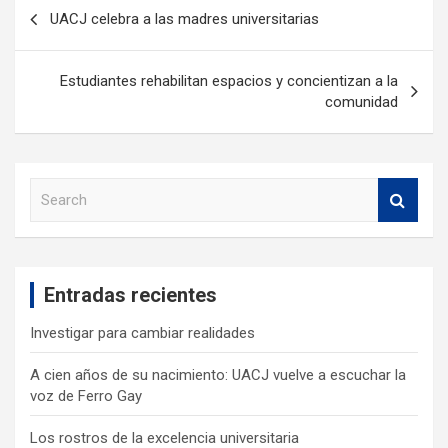
UACJ celebra a las madres universitarias
Estudiantes rehabilitan espacios y concientizan a la
comunidad
S
e
a
r
c
Entradas recientes
h
Investigar para cambiar realidades
A cien años de su nacimiento: UACJ vuelve a escuchar la
voz de Ferro Gay
Los rostros de la excelencia universitaria