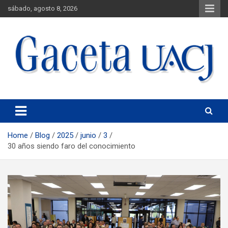
sábado, agosto 8, 2026
Universidad Autónoma de Ciudad Juárez
Gaceta UACJ
Home
Blog
2025
junio
3
30 años siendo faro del conocimiento