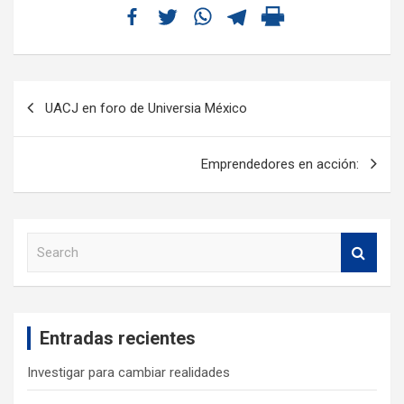
UACJ en foro de Universia México
Emprendedores en acción:
S
e
a
r
c
Entradas recientes
h
Investigar para cambiar realidades