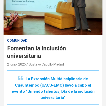
COMUNIDAD
Fomentan la inclusión
universitaria
2 junio, 2025
Gustavo Cabullo Madrid
La Extensión Multidisciplinaria de
Cuauhtémoc (UACJ-EMC) llevó a cabo el
evento “Uniendo talentos, Día de la inclusión
universitaria”