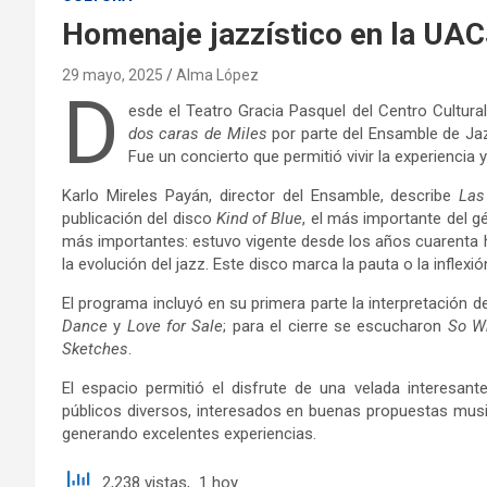
Homenaje jazzístico en la UA
29 mayo, 2025
Alma López
D
esde el Teatro Gracia Pasquel del Centro Cultural
dos caras de Miles
por parte del Ensamble de Ja
Fue un concierto que permitió vivir la experiencia 
Karlo Mireles Payán, director del Ensamble, describe
Las
publicación del disco
Kind of Blue
, el más importante del gé
más importantes: estuvo vigente desde los años cuarenta h
la evolución del jazz. Este disco marca la pauta o la inflexi
El programa incluyó en su primera parte la interpretación 
Dance
y
Love for Sale
; para el cierre se escucharon
So Wh
Sketches
.
El espacio permitió el disfrute de una velada interesa
públicos diversos, interesados en buenas propuestas musi
generando excelentes experiencias.
2,238 vistas, 1 hoy