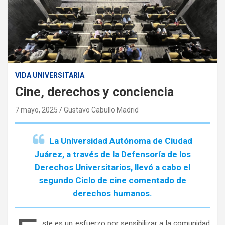
VIDA UNIVERSITARIA
Cine, derechos y conciencia
7 mayo, 2025
Gustavo Cabullo Madrid
La Universidad Autónoma de Ciudad
Juárez, a través de la Defensoría de los
Derechos Universitarios, llevó a cabo el
segundo Ciclo de cine comentado de
derechos humanos.
ste es un esfuerzo por sensibilizar a la comunidad