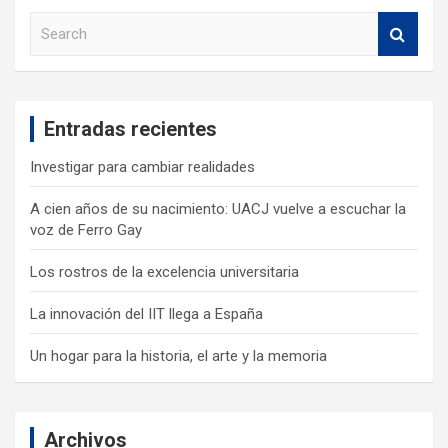
S
e
a
r
c
Entradas recientes
h
Investigar para cambiar realidades
A cien años de su nacimiento: UACJ vuelve a escuchar la
voz de Ferro Gay
Los rostros de la excelencia universitaria
La innovación del IIT llega a España
Un hogar para la historia, el arte y la memoria
Archivos