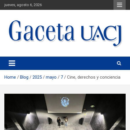
jueves, agosto 6, 2026
Universidad Autónoma de Ciudad Juárez
Gaceta UACJ
Home
Blog
2025
mayo
7
Cine, derechos y conciencia