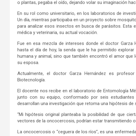
o plantas, pegaba el oído, dejando volar su imaginación h
En su rol como universitario, en los laboratorios de inve
Un día, mientras participaba en un proyecto sobre mosquito
para analizar esos insectos en busca de parásitos. Esta ex
médica y veterinaria, su actual vocación.
Fue en esa mezcla de intereses donde el doctor Garza 
hasta el día de hoy, la senda que le ha permitido explorar
humana y animal, sino que también encontró el amor que lo
su esposa.
Actualmente, el doctor Garza Hernández es profesor
Biotecnología.
El docente nos recibe en el laboratorio de Entomología Médi
junto con su equipo, conformado por seis estudiantes 
desarrollan una investigación que retoma una hipótesis de
“Mi hipótesis original planteaba la posibilidad de que c
vectores de la oncocercosis, podrían estar transmitiendo o
La oncocercosis o “ceguera de los ríos”, es una enfermed