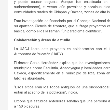
y puede causar ceguera. Aunque fue erradicada en 
sudamericanos), el vector aún prevalece y continúa pi
comunidades rurales de Chiapas y Oaxaca, zonas de alta in
Esta investigación es financiada por el Consejo Nacional 
su apartado Ciencia de frontera, que sufraga proyectos ex
básica, como ellos la llaman, “un paradigma científico”.
Colaboración y áreas de estudio
La UACJ lidera este proyecto en colaboración con el In
Autónoma de Yucatán (UADY).
El doctor Garza Hernández explica que las investigacione
municipios como Escuintla, Acacoyagua y localidades cerca
Oaxaca, específicamente en el municipio de Ixtlá, zona 
lato
) es abundante.
“Esos sitios eran los focos antiguos de una oncocercos
están al acecho de la población”, indica.
Expone que estudios anteriores señalan que una persona de
a 150 picaduras.