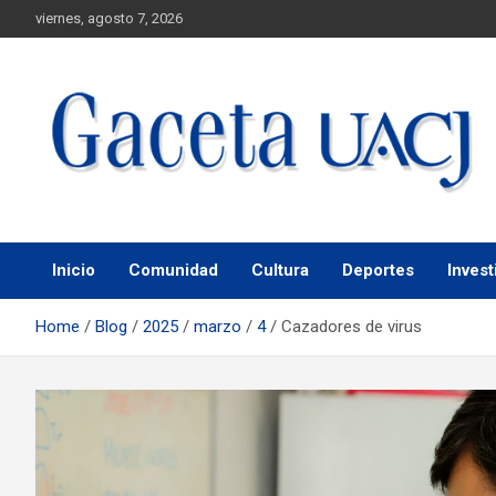
viernes, agosto 7, 2026
Universidad Autónoma de Ciudad Juárez
Gaceta UACJ
Inicio
Comunidad
Cultura
Deportes
Invest
Home
Blog
2025
marzo
4
Cazadores de virus