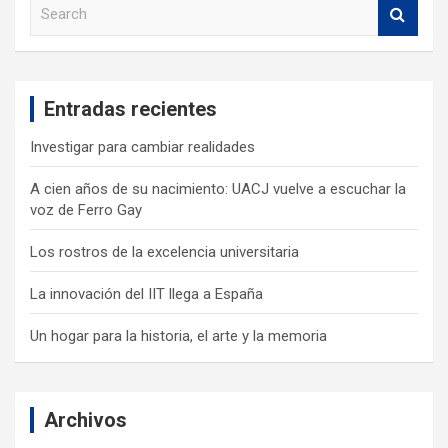
S
e
a
r
c
Entradas recientes
h
Investigar para cambiar realidades
A cien años de su nacimiento: UACJ vuelve a escuchar la
voz de Ferro Gay
Los rostros de la excelencia universitaria
La innovación del IIT llega a España
Un hogar para la historia, el arte y la memoria
Archivos