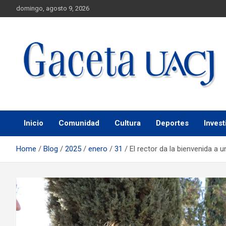
domingo, agosto 9, 2026
Universidad Autónoma de Ciudad Juárez
Gaceta UACJ
Inicio
Comunidad
Cultura
Deportes
Invest
Home
Blog
2025
enero
31
El rector da la bienvenida a