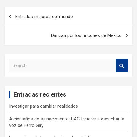
Entre los mejores del mundo
Danzan por los rincones de México
S
e
a
r
c
Entradas recientes
h
Investigar para cambiar realidades
A cien años de su nacimiento: UACJ vuelve a escuchar la
voz de Ferro Gay