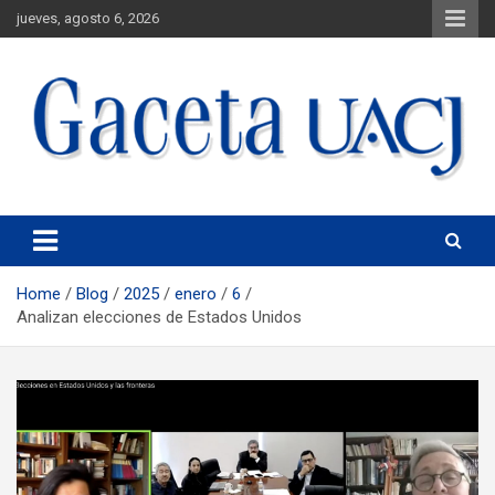
jueves, agosto 6, 2026
Universidad Autónoma de Ciudad Juárez
Gaceta UACJ
Home
Blog
2025
enero
6
Analizan elecciones de Estados Unidos