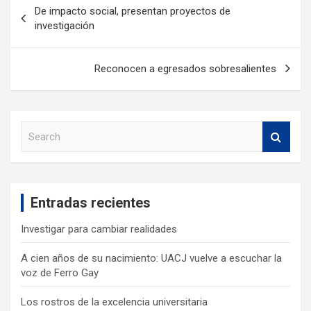
De impacto social, presentan proyectos de
investigación
Reconocen a egresados sobresalientes
S
e
a
r
c
Entradas recientes
h
Investigar para cambiar realidades
A cien años de su nacimiento: UACJ vuelve a escuchar la
voz de Ferro Gay
Los rostros de la excelencia universitaria