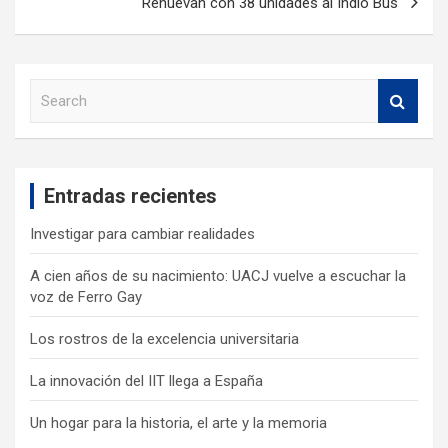
Renuevan con 38 unidades al Indio Bus
S
e
a
r
c
Entradas recientes
h
Investigar para cambiar realidades
A cien años de su nacimiento: UACJ vuelve a escuchar la
voz de Ferro Gay
Los rostros de la excelencia universitaria
La innovación del IIT llega a España
Un hogar para la historia, el arte y la memoria