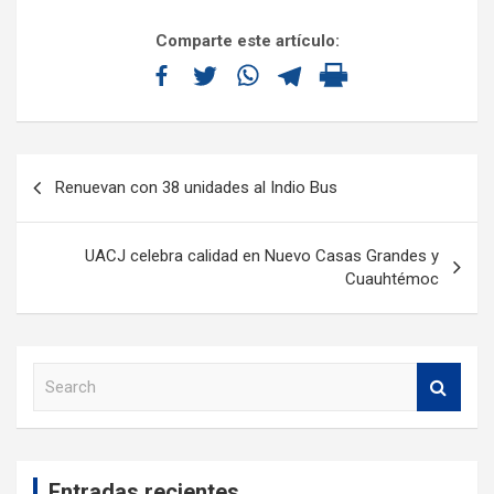
Comparte este artículo:
Renuevan con 38 unidades al Indio Bus
UACJ celebra calidad en Nuevo Casas Grandes y
Cuauhtémoc
S
e
a
r
c
Entradas recientes
h