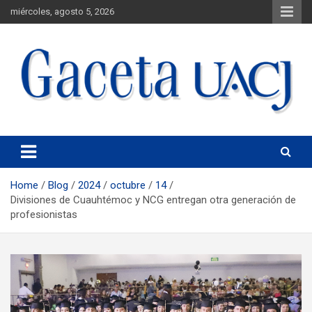
miércoles, agosto 5, 2026
Universidad Autónoma de Ciudad Juárez
Gaceta UACJ
Home
Blog
2024
octubre
14
Divisiones de Cuauhtémoc y NCG entregan otra generación de
profesionistas