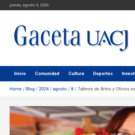
jueves, agosto 6, 2026
Universidad Autónoma de Ciudad Juárez
Gaceta UACJ
Inicio
Comunidad
Cultura
Deportes
Invest
Home
Blog
2024
agosto
8
Talleres de Artes y Oficios 