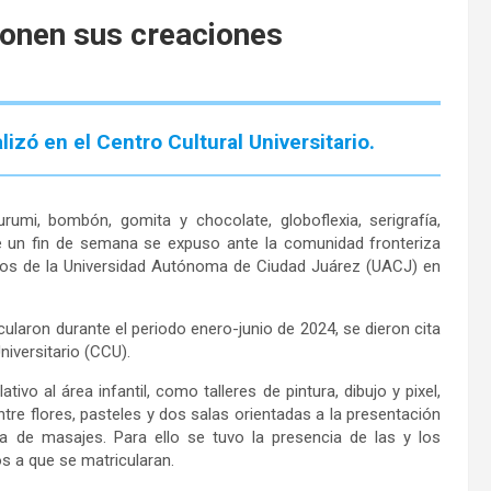
ponen sus creaciones
lizó en el Centro Cultural Universitario.
urumi, bombón, gomita y chocolate, globoflexia, serigrafía,
ante un fin de semana se expuso ante la comunidad fronteriza
cios de la Universidad Autónoma de Ciudad Juárez (UACJ) en
ularon durante el periodo enero-junio de 2024, se dieron cita
Universitario (CCU).
vo al área infantil, como talleres de pintura, dibujo y pixel,
e flores, pasteles y dos salas orientadas a la presentación
apia de masajes. Para ello se tuvo la presencia de las y los
los a que se matricularan.