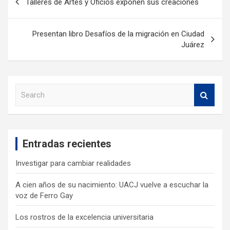
Talleres de Artes y Oficios exponen sus creaciones
Presentan libro Desafíos de la migración en Ciudad
Juárez
S
e
a
r
c
Entradas recientes
h
Investigar para cambiar realidades
A cien años de su nacimiento: UACJ vuelve a escuchar la
voz de Ferro Gay
Los rostros de la excelencia universitaria